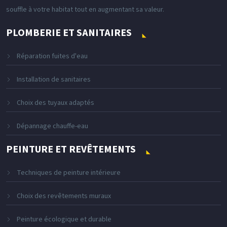
souffle à votre habitat tout en augmentant sa valeur.
PLOMBERIE ET SANITAIRES
Réparation fuites d'eau
Installation de sanitaires
Choix des tuyaux adaptés
Dépannage chauffe-eau
PEINTURE ET REVÊTEMENTS
Techniques de peinture intérieure
Choix des revêtements muraux
Peinture écologique et durable