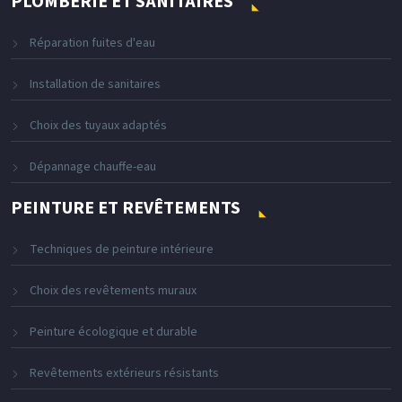
PLOMBERIE ET SANITAIRES
Réparation fuites d'eau
Installation de sanitaires
Choix des tuyaux adaptés
Dépannage chauffe-eau
PEINTURE ET REVÊTEMENTS
Techniques de peinture intérieure
Choix des revêtements muraux
Peinture écologique et durable
Revêtements extérieurs résistants