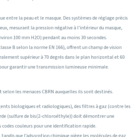
ue entre la peau et le masque. Des systèmes de réglage précis
eux, mesurant la pression négative à l’intérieur du masque,
 (environ 100 mm H2O) pendant au moins 30 secondes.
classe B selon la norme EN 166), offrent un champ de vision
ralement supérieur à 70 degrés dans le plan horizontal et 60
e pour garantir une transmission lumineuse minimale.
nt selon les menaces CBRN auxquelles ils sont destinés.
ents biologiques et radiologiques), des filtres à gaz (contre les
rde (sulfure de bis(2-chloroéthyle)) doit démontrer une
es codes couleurs pour une identification rapide.
), tandis que l’adsorption chimique piège les molécules de gaz