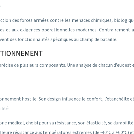
e
ection des forces armées contre les menaces chimiques, biologiqu
es et aux exigences opérationnelles modernes. Contrairement au
nt des fonctionnalités spécifiques au champ de bataille.
CTIONNEMENT
on précise de plusieurs composants. Une analyse de chacun d’eux es
ironnement hostile. Son design influence le confort, l’étanchéité 
lité.
one médical, choisi pour sa résistance, son élasticité, sa durabilit
ure résistance aux températures extrêmes (de -40°C à +60°C) et un