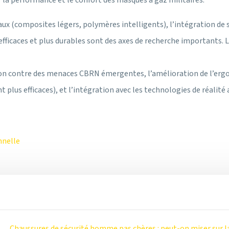
la performance et le confort des masques à gaz militaires.
aux (composites légers, polymères intelligents), l’intégration d
lus efficaces et plus durables sont des axes de recherche importants
tion contre des menaces CBRN émergentes, l’amélioration de l’erg
 plus efficaces), et l’intégration avec les technologies de réalit
nnelle
Chaussures de sécurité homme pas chères : peut-on miser sur la 