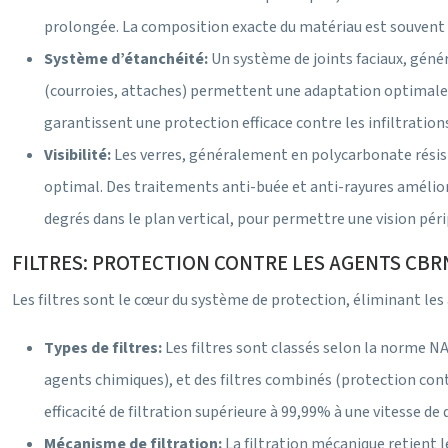
prolongée. La composition exacte du matériau est souvent p
Système d’étanchéité:
Un système de joints faciaux, géné
(courroies, attaches) permettent une adaptation optimale à
garantissent une protection efficace contre les infiltrati
Visibilité:
Les verres, généralement en polycarbonate résist
optimal. Des traitements anti-buée et anti-rayures améliore
degrés dans le plan vertical, pour permettre une vision pé
FILTRES: PROTECTION CONTRE LES AGENTS CBR
Les filtres sont le cœur du système de protection, éliminant les
Types de filtres:
Les filtres sont classés selon la norme NA
agents chimiques), et des filtres combinés (protection con
efficacité de filtration supérieure à 99,99% à une vitesse de
Mécanisme de filtration:
La filtration mécanique retient l