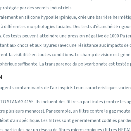
rotégée par des secrets industriels.
ralement en silicone hypoallergénique, crée une barrière hermétiq
 différentes morphologies faciales. Des tests d’étanchéité rigour
ons. Ces tests peuvent atteindre une pression négative de 1000 Pa
ant aux chocs et aux rayures (avec une résistance aux impacts de 
nt la visibilité en toutes conditions. Le champ de vision est géné
riphérique suffisante. La transparence du polycarbonate est testé
N
 agents contaminants de l’air inspiré. Leurs caractéristiques varie
TO STANAG 4155. Ils incluent des filtres à particules (contre les ag
tre plusieurs menaces). Par exemple, un filtre contre le gaz mouta
 débit d’air spécifique. Les filtres sont généralement codifiés par d
es particules par un réseau de fibres microscopiques (filtres HEPA